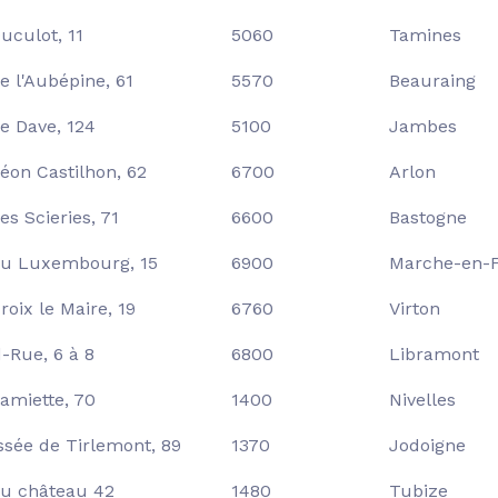
uculot, 11
5060
Tamines
e l'Aubépine, 61
5570
Beauraing
e Dave, 124
5100
Jambes
éon Castilhon, 62
6700
Arlon
es Scieries, 71
6600
Bastogne
u Luxembourg, 15
6900
Marche-en-
roix le Maire, 19
6760
Virton
-Rue, 6 à 8
6800
Libramont
amiette, 70
1400
Nivelles
sée de Tirlemont, 89
1370
Jodoigne
u château 42
1480
Tubize