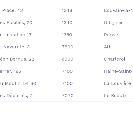
 Place, 43
1348
Louvain-la-
es Fusillés, 20
1340
Ottignies
e la station 17
1360
Perwez
e Nazareth, 3
7800
Ath
éon Bernus, 22
6000
Charleroi
errer, 196
7100
Haine-Saint
u Moulin, 54 B0
7100
La Louvière
es Déportés, 7
7070
Le Roeulx