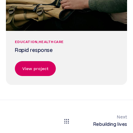
EDUCATION
HEALTHCARE
Rapid response
View project
Next
Rebuilding lives