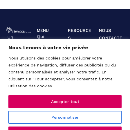
MENU
RESOURCE
NOUS
Qui
Un
S
CONTACTE
sommes-
Documentation
interlocuteu
R
nous ?
Nous tenons à votre vie privée
+32 489 52
r privilégié
Contact
Nos
03 36
Nous utilisons des cookies pour améliorer votre
pour les
activités
expérience de navigation, diffuser des publicités ou du
fewassm@few
Services de
contenu personnalisés et analyser notre trafic. En
Subsidié par
Santé
cliquant sur "Tout accepter", vous consentez à notre
:
Mentale
utilisation des cookies.
Accepter tout
Termes et conditions
© FéWaSSm. Tous droits
Politique de confidentialité
Personnaliser
réservés | Site Web :
ANS
Computer