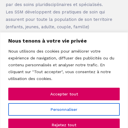
par des soins pluridisciplinaires et spécialisés.
Les SSM développent des pratiques de soin qui
assurent pour toute la population de son territoire
(enfants, jeunes, adulte, couple, famille)
Nous tenons à votre vie privée
Une pluralité de réponses selon les spécificités et
besoins du territoire (accueil, analyse et orientation,
Nous utilisons des cookies pour améliorer votre
soins psychologiques, aide sociale, club thérapeutique,
expérience de navigation, diffuser des publicités ou du
initiatives spécifiques, ... )
contenu personnalisés et analyser notre trafic. En
Une approche pluridisciplinaire (travail en équipe
cliquant sur "Tout accepter", vous consentez à notre
articulé autour de différents métiers)
utilisation des cookies.
Une accessibilité renforcée grâce à des tarifs adaptés
à la situation financière du bénéficiaire
Accepter tout
Une approche concertée et intégrée dans un réseau
depuis plus de 50 ans.
Personnaliser
Voir la carte des membres
Rejetez tout